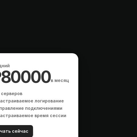
я
б
и
з
н
е
с
а
дний
80000
в месяц
 серверов
астраиваемое логирование
правление подключениями
астраиваемое время сессии
чать сейчас