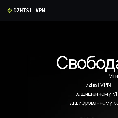
DZHISL VPN
Свобода
Мгн
dzhisl VPN
 —
защищённому VPN
зашифрованному со