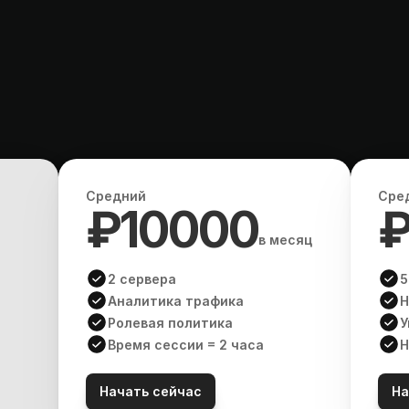
о
е
р
е
ш
е
н
и
е
д
л
Средний
Сре
₽10000
₽
в месяц
2 сервера
5
Аналитика трафика
Н
Ролевая политика
У
Время сессии = 2 часа
Н
Начать сейчас
На