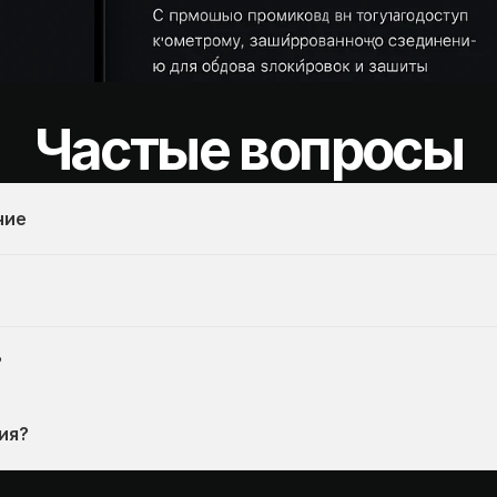
Частые вопросы
ние
?
ия?