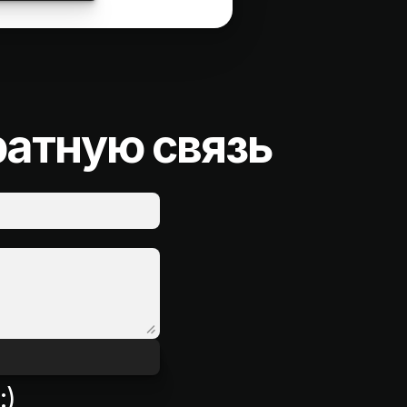
ратную связь
:)