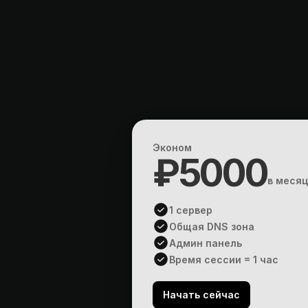
Н
а
д
е
ж
н
Эконом
₽5000
в месяц
1 сервер
Общая DNS зона
Админ панель
Время сессии = 1 час
Начать сейчас